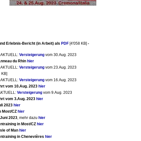
nd Erlebnis-Bericht (in Arbeit) als
PDF
[4'058 KB]
-
) AKTUELL:
Versteigerung
vom 30.Aug. 2023
 Anneau du Rhin
hier
) AKTUELL:
Versteigerung
vom 23.Aug. 2023
 KB]
) AKTUELL:
Versteigerung
vom 16.Aug. 2023
hrt vom 10.Aug. 2023
hier
) AKTUELL:
Versteigerung
vom 9.Aug. 2023
hrt vom 3.Aug. 2023
hier
uli 2023
hier
in Most/CZ
hier
.Juni 2023
, mehr dazu
hier
ntraining in Most/CZ
hier
Isle of Man
hier
ntraining in Chenevières
hier