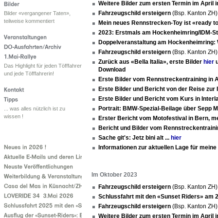
Weitere Bilder zum ersten Termin im April
Fahrzeugschild ersteigern
(Bsp. Kanton ZH
Bilder «vergangener Taten»,
teilweise kommentiert
Mein neues Rennstrecken-Toy ist «ready 
2023: Erstmals am Hockenheimring/IDM-S
Doppelveranstaltung am Hockenheimring:
Fahrzeugschild ersteigern
(Bsp. Kanton ZH
Zurück aus «Bella Italia», erste Bilder
hier
u
Das Highlight für jeden Töfffahrer
Download
und jede Töfffahrerin!
Erste Bilder vom Rennstreckentraining in
Erste Bilder und Bericht von der Reise zur 
Erste Bilder und Bericht vom Kurs in Inter
Portrait: BMW-Spezial-Beilage über Sepp M
... was alles nützlich ist zu
wissen !
Erster Bericht vom Motofestival in Bern, 
Bericht und Bilder vom Rennstreckentrain
Sache git's: Jetz bini alt ...
hier
Informationen zur aktuellen Lage für mein
Im Oktober 2023
Fahrzeugschild ersteigern
(Bsp. Kanton ZH
Schlussfahrt mit den «Sunset Riders» am 2
Fahrzeugschild ersteigern
(Bsp. Kanton ZH
Weitere Bilder zum ersten Termin im April