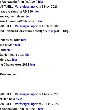
 in Anneau du Rhin
(in Arbeit)
hier
) AKTUELL:
Versteigerung
vom 1.Nov. 2023
to race», Yamaha RD 350
hier
trecke
, mehr dazu
hier
 Wer kommt mit?
Mehr dazu
hier
) AKTUELL:
Versteigerung
vom 13.Sept. 2023
nd Erlebnis-Bericht (in Arbeit) als
PDF
[4'058 KB]
-
 Anneau du Rhin
hier
Isle of Man
hier
laken
hier
ächler
, mehr dazu
hier
mehr dazu
hier
ing Chenevières 2022
hier
e Kunden
hier
) AKTUELL:
Versteigerung
vom 1.Nov. 2023
9.Okt. bald
hier
!
) AKTUELL:
Versteigerung
vom 25.Okt. 2023
 in Anneau du Rhin
(in Arbeit)
hier