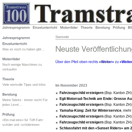
Startseite
Was es noch zu haben gibt ...
Über den Pfeil oben rechts
«
Weiter
»
zu
«Weite
Noch wenige Maschinen zu
verkaufen
Viele wertvolle Tipps und Infos
Im November 2023
Fahrzeugschild ersteigern
(Bsp. Kanton ZH
Egli Motorrad-Technik am Ende: Grosse
Meine Stärke - immer noch! Für
Fahrzeugschild ersteigern
(Bsp. Kanton ZH
jedes Level ...
Yamaha-Küng: Zeit für Winterservice
, meh
Fahrzeugschild ersteigern
(Bsp. Kanton ZH
«Ein-mal-eins» für Töff-Fahr-
Fahrzeugschild ersteigern
(Bsp. Kanton ZH
schüler und -schülerinnen
Schlussfahrt mit den «Sunset Riders» am 