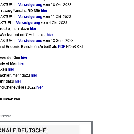
) AKTUELL:
Versteigerung
vom 18.Okt. 2023
to race», Yamaha RD 350
hier
) AKTUELL:
Versteigerung
vom 11.Okt. 2023
) AKTUELL:
Versteigerung
vom 4.Okt. 2023
trecke
, mehr dazu
hier
 Wer kommt mit?
Mehr dazu
hier
) AKTUELL:
Versteigerung
vom 13.Sept. 2023
nd Erlebnis-Bericht (in Arbeit) als
PDF
[4'058 KB]
-
nneau du Rhin
hier
Isle of Man
hier
laken
hier
ächler
, mehr dazu
hier
mehr dazu
hier
ing Chenevières 2022
hier
e Kunden
hier
teresse?