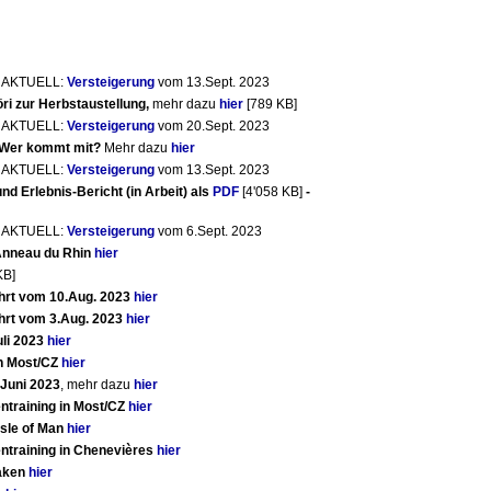
) AKTUELL:
Versteigerung
vom 13.Sept. 2023
ri zur Herbstaustellung,
mehr dazu
hier
[789 KB]
) AKTUELL:
Versteigerung
vom 20.Sept. 2023
 Wer kommt mit?
Mehr dazu
hier
) AKTUELL:
Versteigerung
vom 13.Sept. 2023
nd Erlebnis-Bericht (in Arbeit) als
PDF
[4'058 KB]
-
) AKTUELL:
Versteigerung
vom 6.Sept. 2023
 Anneau du Rhin
hier
KB]
hrt vom 10.Aug. 2023
hier
hrt vom 3.Aug. 2023
hier
uli 2023
hier
in Most/CZ
hier
.Juni 2023
, mehr dazu
hier
ntraining in Most/CZ
hier
Isle of Man
hier
ntraining in Chenevières
hier
laken
hier