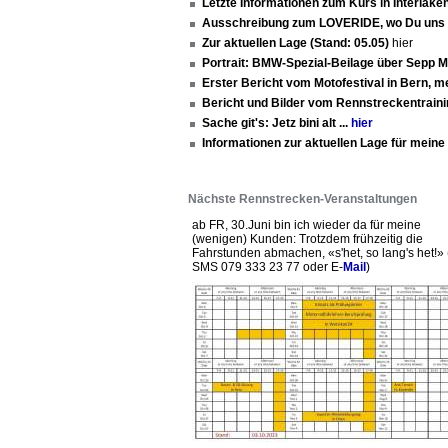
Letzte Informationen zum Kurs in Interlake
Ausschreibung zum LOVERIDE, wo Du uns 
Zur aktuellen Lage (Stand: 05.05)
hier
Portrait: BMW-Spezial-Beilage über Sepp M
Erster Bericht vom Motofestival in Bern, 
Bericht und Bilder vom Rennstreckentrain
Sache git's: Jetz bini alt ...
hier
Informationen zur aktuellen Lage für mein
Nächste Rennstrecken-Veranstaltungen
ab FR, 30.Juni bin ich wieder da für meine
(wenigen) Kunden: Trotzdem frühzeitig die
Fahrstunden abmachen, «s'het, so lang's het!» 
SMS 079 333 23 77 oder E-
Mail
)