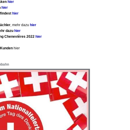
laken
hier
n
hier
findest
hier
ächler
, mehr dazu
hier
mehr dazu
hier
ing Chenevières 2022
hier
e Kunden
hier
nnbahn