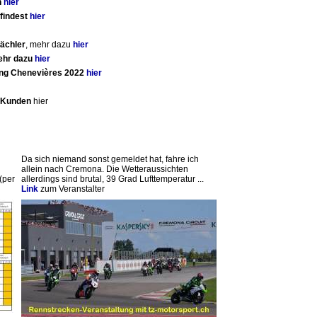
n
hier
findest
hier
ächler
, mehr dazu
hier
mehr dazu
hier
ing Chenevières 2022
hier
e Kunden
hier
Da sich niemand sonst gemeldet hat, fahre ich
allein nach Cremona. Die Wetteraussichten
(per
allerdings sind brutal, 39 Grad Lufttemperatur ...
Link
zum Veranstalter