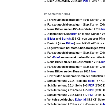
Die KURSDATEN 2014 als
PDF
[1'369 KB]
z
Im September 2014
Fahrzeugschild ersteigern
(Bsp. Kanton ZH
Fahrzeugschild ersteigern
(Bsp. Kanton ZH
Neue Bilder zu den DO-Ausfahrten 2014
hi
Allgemeiner Rund
brief
an meine Kunden vo
Bilder
und
Bericht
[38 KB]
von unserer Pfin
Bericht (ohne
Bilder
) vom MR-FL-WB-Kurs i
Lagerverkauf bei Moto-Shop-Hollinger, Wall
Fahrzeugschild ersteigern
(Bsp. Kanton ZH
Info-
Brief
an meine aktuellen Fahrschüler/
Neue Bilder zu den DO-Ausfahrten 2014
hi
Fahrzeugschild ersteigern
(Bsp. Kanton ZH
Neue Bilder zu den Kursen 2014
hier
Link
zu den Teilnehmerlisten der aktuellen 
Schülerzeitung 2014 Titelseite
solo
[767 KB
Schülerzeitung 2014 Seite 2+3
PDF
[2'565 
Schülerzeitung 2014 Seite 4+5
PDF
[3'803 
Schülerzeitung 2014 Seite 6+7
PDF
[3'193 
Verkehrspolitisches
Editorial
[882 KB]
Seite
Schülerzeitung 2014
als PDF-Download
in
h