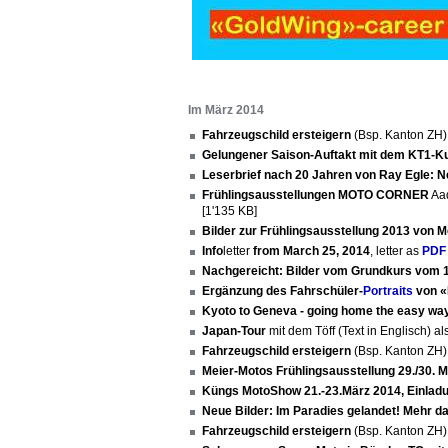
Im März 2014
Fahrzeugschild ersteigern
(Bsp. Kanton ZH
Gelungener Saison-Auftakt mit dem KT1-K
Leserbrief nach 20 Jahren von Ray Egle:
Frühlingsausstellungen MOTO CORNER
Aad
[1'135 KB]
Bilder zur Frühlingsausstellung 2013 von 
Info
letter
from March 25, 2014
, letter as
PDF
Nachgereicht: Bilder vom Grundkurs vom 1
Ergänzung des Fahrschüler-
Portraits
von «
Kyoto to Geneva - going home the easy wa
Japan-Tour
mit dem Töff (Text in Englisch) al
Fahrzeugschild ersteigern
(Bsp. Kanton ZH
Meier-Motos Frühlingsausstellung 29./30. M
Küngs MotoShow 21.-23.März 2014, Einlad
Neue Bilder: Im Paradies gelandet! Mehr d
Fahrzeugschild ersteigern
(Bsp. Kanton ZH