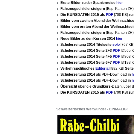
Erste Bilder zu der Spanienreise
hier
Fahrzeugschild ersteigern
(Bsp. Kanton ZH
Die KURSDATEN 2015 als
PDF
[700 KB]
zu
Bilder vom zweiten Abend der Weihnachts
Bilder vom ersten Abend der Weihnachtse
Fahrzeugschild ersteigern
(Bsp. Kanton ZH
Neue Bilder zu den Kursen 2014
hier
Schülerzeitung 2014 Titelseite
solo
[767 KB
Schülerzeitung 2014 Seite 2+3
PDF
[2'565 
Schülerzeitung 2014 Seite 4+5
PDF
[3'803 
Schülerzeitung 2014 Seite 6+7
PDF
[3'193 
Verkehrspolitisches
Editorial
[882 KB]
Seite
Schülerzeitung 2014
als PDF-Download
in
h
Schülerzeitung 2014
als PDF-Download
in
n
Übersicht
über die
Grundkurs-
Daten, über 
Die KURSDATEN 2015 als
PDF
[700 KB]
zu
Schweizerisches Weltwunder - EINMALIG!