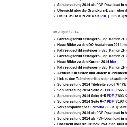
Schülerzeitung 2014
als PDF-Download
in
n
Übersicht
über die
Grundkurs-
Daten, über 
Die KURSDATEN 2014 als
PDF
[1'369 KB]
z
Im August 2014
Fahrzeugschild ersteigern
(Bsp. Kanton ZH
Neue Bilder zu den DO-Ausfahrten 2014
hi
Fahrzeugschild ersteigern
(Bsp. Kanton ZH
Fahrzeugschild ersteigern
(Bsp. Kanton ZH
Neue Bilder zu den Kursen 2014
hier
Fahrzeugschild ersteigern
(Bsp. Kanton ZH
Aktuelle Kurslisten und -daten: Kurventec
Link
zu den Teilnehmerlisten der aktuellen 
Schülerzeitung 2014 Titelseite
solo
[767 KB
Schülerzeitung 2014 Seite 2+3
PDF
[2'565 
Schülerzeitung 2014 Seite 4+5
PDF
[3'803 
Schülerzeitung 2014 Seite 6+7
PDF
[3'193 
Verkehrspolitisches
Editorial
[882 KB]
Seite
Schülerzeitung 2014
als PDF-Download
in
h
Schülerzeitung 2014
als PDF-Download
in
n
Übersicht
über die
Grundkurs-
Daten, über 