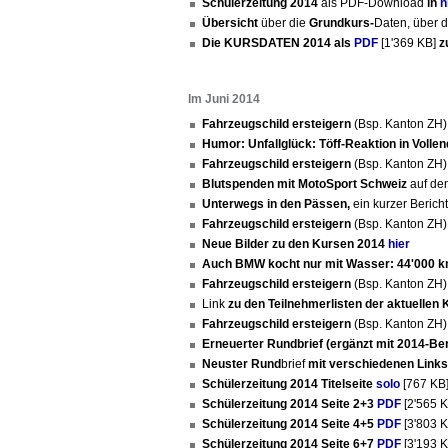
Schülerzeitung 2014
als PDF-Download
in
n
Übersicht
über die
Grundkurs-
Daten, über 
Die KURSDATEN 2014 als
PDF
[1'369 KB]
z
Im Juni 2014
Fahrzeugschild ersteigern
(Bsp. Kanton ZH
Humor: Unfallglück: Töff-Reaktion in Volle
Fahrzeugschild ersteigern
(Bsp. Kanton ZH
Blutspenden mit MotoSport Schweiz
auf de
Unterwegs in den Pässen,
ein kurzer Berich
Fahrzeugschild ersteigern
(Bsp. Kanton ZH
Neue Bilder zu den Kursen 2014
hier
Auch BMW kocht nur mit Wasser: 44'000 
Fahrzeugschild ersteigern
(Bsp. Kanton ZH
Link
zu den Teilnehmerlisten der aktuellen 
Fahrzeugschild ersteigern
(Bsp. Kanton ZH
Erneuerter Rundbrief (ergänzt mit 2014-Ber
Neuster Rund
brief
mit verschiedenen Links 
Schülerzeitung 2014 Titelseite
solo
[767 KB
Schülerzeitung 2014 Seite 2+3
PDF
[2'565 
Schülerzeitung 2014 Seite 4+5
PDF
[3'803 
Schülerzeitung 2014 Seite 6+7
PDF
[3'193 