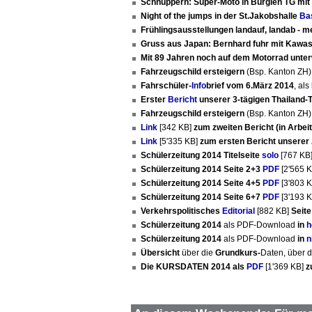
Schnuppern: Super-Moto in Bürglen TG mit
Night of the jumps in der St.Jakobshalle
Ba
Frühlingsausstellungen landauf, landab - 
Gruss aus Japan: Bernhard fuhr mit Kawa
Mit 89 Jahren noch auf dem Motorrad unte
Fahrzeugschild ersteigern
(Bsp. Kanton ZH
Fahrschüler-
Info
brief vom 6.März 2014
, als
Erster
Bericht
unserer 3-tägigen Thailand-To
Fahrzeugschild ersteigern
(Bsp. Kanton ZH
Link
[342 KB]
zum zweiten Bericht (in Arbeit
Link
[5'335 KB]
zum ersten Bericht unserer 
Schülerzeitung 2014 Titelseite
solo
[767 KB
Schülerzeitung 2014 Seite 2+3
PDF
[2'565 
Schülerzeitung 2014 Seite 4+5
PDF
[3'803 
Schülerzeitung 2014 Seite 6+7
PDF
[3'193 
Verkehrspolitisches
Editorial
[882 KB]
Seite
Schülerzeitung 2014
als PDF-Download
in
h
Schülerzeitung 2014
als PDF-Download
in
n
Übersicht
über die
Grundkurs-
Daten, über 
Die KURSDATEN 2014 als
PDF
[1'369 KB]
z