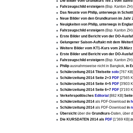
Die Bilder vom Grundkurs Teil 1 vom Samst
Fahrzeugschild ersteigern
(Bsp. Kanton ZH
Das Neuste von Philip, unterwegs in Schot
Neue Bilder von den Grundkursen im Jahr
Neuigkeiten von Philip, unterwegs in Engla
Fahrzeugschild ersteigern
(Bsp. Kanton ZH
Erste Bilder und Bericht von der DO-Ausfa
Gelungener Saison-Auftakt mit dem Weiter
Weitere Bilder vom KT1-Kurs vom 29.März
Erste Bilder und Bericht von der DO-Ausfa
Fahrzeugschild ersteigern
(Bsp. Kanton ZH
Philip
ausnahmsweise nicht in Bangkok,
in 
Schülerzeitung 2014 Titelseite
solo
[767 KB
Schülerzeitung 2014 Seite 2+3
PDF
[2'565 
Schülerzeitung 2014 Seite 4+5
PDF
[3'803 
Schülerzeitung 2014 Seite 6+7
PDF
[3'193 
Verkehrspolitisches
Editorial
[882 KB]
Seite
Schülerzeitung 2014
als PDF-Download
in
h
Schülerzeitung 2014
als PDF-Download
in
n
Übersicht
über die
Grundkurs-
Daten, über 
Die KURSDATEN 2014 als
PDF
[1'369 KB]
z