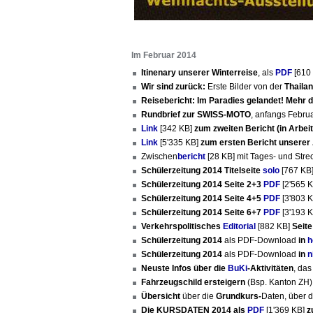
Im Februar 2014
Itinenary unserer Winterreise
,
als
PDF
[610
Wir sind zurück:
Erste Bilder von der
Thaila
Reisebericht: Im Paradies gelandet! Mehr 
Rundbrief zur SWISS-MOTO
, anfangs Febru
Link
[342 KB]
zum zweiten Bericht (in Arbeit
Link
[5'335 KB]
zum ersten Bericht unserer 
Zwischen
bericht
[28 KB] mit Tages- und Str
Schülerzeitung 2014 Titelseite
solo
[767 KB
Schülerzeitung 2014 Seite 2+3
PDF
[2'565 
Schülerzeitung 2014 Seite 4+5
PDF
[3'803 
Schülerzeitung 2014 Seite 6+7
PDF
[3'193 
Verkehrspolitisches
Editorial
[882 KB]
Seite
Schülerzeitung 2014
als PDF-Download
in
h
Schülerzeitung 2014
als PDF-Download
in
n
Neuste Infos über die
BuKi
-Aktivitäten
, da
Fahrzeugschild ersteigern
(Bsp. Kanton ZH
Übersicht
über die
Grundkurs-
Daten, über 
Die KURSDATEN 2014 als
PDF
[1'369 KB]
z