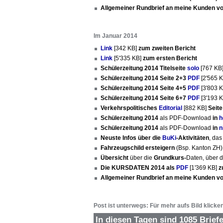
Allgemeiner Rundbrief an meine Kunden v
Im Januar 2014
Link
[342 KB]
zum zweiten Bericht
Link
[5'335 KB]
zum ersten Bericht
Schülerzeitung 2014 Titelseite
solo
[767 KB
Schülerzeitung 2014 Seite 2+3
PDF
[2'565 
Schülerzeitung 2014 Seite 4+5
PDF
[3'803 
Schülerzeitung 2014 Seite 6+7
PDF
[3'193 
Verkehrspolitisches
Editorial
[882 KB]
Seite
Schülerzeitung 2014
als PDF-Download
in
h
Schülerzeitung 2014
als PDF-Download
in
n
Neuste Infos über die
BuKi
-Aktivitäten
, da
Fahrzeugschild ersteigern
(Bsp. Kanton ZH
Übersicht
über die
Grundkurs-
Daten, über 
Die KURSDATEN 2014 als
PDF
[1'369 KB]
z
Allgemeiner Rundbrief an meine Kunden v
Post ist unterwegs: Für mehr aufs Bild klicke
In diesen Tagen sind 1085 Briefe