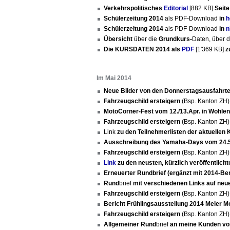
Verkehrspolitisches
Editorial
[882 KB]
Seite
Schülerzeitung 2014
als PDF-Download
in
h
Schülerzeitung 2014
als PDF-Download
in
n
Übersicht
über die
Grundkurs-
Daten, über 
Die KURSDATEN 2014 als
PDF
[1'369 KB]
z
Im Mai 2014
Neue Bilder von den Donnerstagsausfahrt
Fahrzeugschild ersteigern
(Bsp. Kanton ZH
MotoCorner-Fest vom 12./13.Apr. in Wohlen
Fahrzeugschild ersteigern
(Bsp. Kanton ZH
Link
zu den Teilnehmerlisten der aktuellen 
Ausschreibung des Yamaha-Days vom 24.5
Fahrzeugschild ersteigern
(Bsp. Kanton ZH
Link
zu den neusten, kürzlich veröffentlich
Erneuerter Rundbrief (ergänzt mit 2014-Ber
Rund
brief
mit verschiedenen Links auf neue 
Fahrzeugschild ersteigern
(Bsp. Kanton ZH
Bericht Frühlingsausstellung 2014 Meier M
Fahrzeugschild ersteigern
(Bsp. Kanton ZH
Allgemeiner Rund
brief
an meine Kunden vo