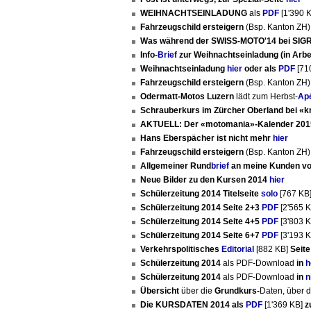
WEIHNACHTSEINLADUNG
als
PDF
[1'390 
Fahrzeugschild ersteigern
(Bsp. Kanton ZH
Was während der SWISS-MOTO'14 bei SIG
Info-
Brief
zur Weihnachtseinladung (in Arbei
Weihnachtseinladung
hier
oder als
PDF
[71
Fahrzeugschild ersteigern
(Bsp. Kanton ZH
Odermatt-Motos Luzern
lädt zum Herbst-
Ap
Schrauberkurs im Zürcher Oberland bei «
AKTUELL: Der «motomania»-Kalender 2015
Hans Eberspächer ist nicht mehr
hier
Fahrzeugschild ersteigern
(Bsp. Kanton ZH
Allgemeiner Rund
brief
an meine Kunden vo
Neue Bilder zu den Kursen 2014
hier
Schülerzeitung 2014 Titelseite
solo
[767 KB
Schülerzeitung 2014 Seite 2+3
PDF
[2'565 
Schülerzeitung 2014 Seite 4+5
PDF
[3'803 
Schülerzeitung 2014 Seite 6+7
PDF
[3'193 
Verkehrspolitisches
Editorial
[882 KB]
Seite
Schülerzeitung 2014
als PDF-Download
in
h
Schülerzeitung 2014
als PDF-Download
in
n
Übersicht
über die
Grundkurs-
Daten, über 
Die KURSDATEN 2014 als
PDF
[1'369 KB]
z