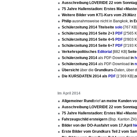
Ausschreibung LOVERIDE 22 vom Sonntag
75 Jahre Hallenstadion: Erstes Mal «Master
Weitere Bilder vom KT1-Kurs vom 29.März
Philip
ausnahmsweise nicht in Bangkok,
in 
Schülerzeitung 2014 Titelseite
solo
[767 KB
Schülerzeitung 2014 Seite 2+3
PDF
[2'565 
Schülerzeitung 2014 Seite 4+5
PDF
[3'803 
Schülerzeitung 2014 Seite 6+7
PDF
[3'193 
Verkehrspolitisches
Editorial
[882 KB]
Seite
Schülerzeitung 2014
als PDF-Download
in
h
Schülerzeitung 2014
als PDF-Download
in
n
Übersicht
über die
Grundkurs-
Daten, über 
Die KURSDATEN 2014 als
PDF
[1'369 KB]
z
Im April 2014
Allgemeiner Rund
brief
an meine Kunden vo
Ausschreibung LOVERIDE 22 vom Sonntag
75 Jahre Hallenstadion: Erstes Mal «Master
Fahrzeugschild ersteigern
(Bsp. Kanton ZH
Bilder von der DO-Ausfahrt vom 17.April
hi
Erste Bilder vom Grundkurs Teil 2 vom Sam