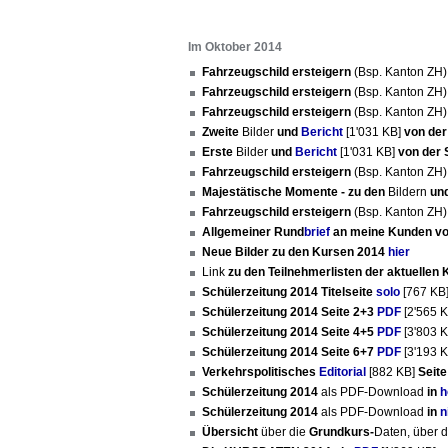
Im Oktober 2014
Fahrzeugschild ersteigern
(Bsp. Kanton ZH
Fahrzeugschild ersteigern
(Bsp. Kanton ZH
Fahrzeugschild ersteigern
(Bsp. Kanton ZH
Zweite
Bilder
und
Bericht
[1'031 KB]
von der
Erste
Bilder
und
Bericht
[1'031 KB]
von der 
Fahrzeugschild ersteigern
(Bsp. Kanton ZH
Majestätische Momente - zu den
Bildern
un
Fahrzeugschild ersteigern
(Bsp. Kanton ZH
Allgemeiner Rund
brief
an meine Kunden vo
Neue Bilder zu den Kursen 2014
hier
Link
zu den Teilnehmerlisten der aktuellen 
Schülerzeitung 2014 Titelseite
solo
[767 KB
Schülerzeitung 2014 Seite 2+3
PDF
[2'565 
Schülerzeitung 2014 Seite 4+5
PDF
[3'803 
Schülerzeitung 2014 Seite 6+7
PDF
[3'193 
Verkehrspolitisches
Editorial
[882 KB]
Seite
Schülerzeitung 2014
als PDF-Download
in
h
Schülerzeitung 2014
als PDF-Download
in
n
Übersicht
über die
Grundkurs-
Daten, über 