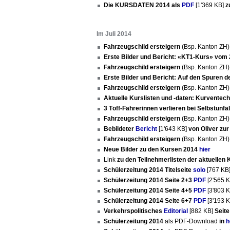
Die KURSDATEN 2014 als
PDF
[1'369 KB]
z
Im Juli 2014
Fahrzeugschild ersteigern
(Bsp. Kanton ZH
Erste Bilder und Bericht: «KT1-Kurs» vom
Fahrzeugschild ersteigern
(Bsp. Kanton ZH
Erste Bilder und Bericht: Auf den Spuren d
Fahrzeugschild ersteigern
(Bsp. Kanton ZH
Aktuelle Kurslisten und -daten: Kurventec
3 Töff-Fahrerinnen verlieren bei Selbstunfä
Fahrzeugschild ersteigern
(Bsp. Kanton ZH
Bebildeter
Bericht
[1'643 KB]
von Oliver zur
Fahrzeugschild ersteigern
(Bsp. Kanton ZH
Neue Bilder zu den Kursen 2014
hier
Link
zu den Teilnehmerlisten der aktuellen 
Schülerzeitung 2014 Titelseite
solo
[767 KB
Schülerzeitung 2014 Seite 2+3
PDF
[2'565 
Schülerzeitung 2014 Seite 4+5
PDF
[3'803 
Schülerzeitung 2014 Seite 6+7
PDF
[3'193 
Verkehrspolitisches
Editorial
[882 KB]
Seite
Schülerzeitung 2014
als PDF-Download
in
h