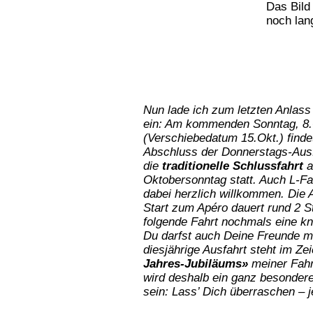
Das Bild 
noch lan
Nun
lade
ich
zum
letzten
Anlass
ein:
Am kommenden Sonntag, 8.
(Verschiebedatum 15.Okt.) find
Abschluss der Donnerstags-Aus
die
traditionelle Schlussfahrt
a
Oktobersonntag
statt.
Auch
L-Fa
dabei herzlich willkommen. Die 
Start zum Apéro
dauert
rund
2
S
folgende
Fahrt
nochmals
eine
kn
Du
darfst
auch
Deine
Freunde mi
diesjährige Ausfahrt steht im Z
Jahres-Jubiläums»
meiner Fahr
wird deshalb ein ganz besondere
sein: Lass’ Dich überraschen – 