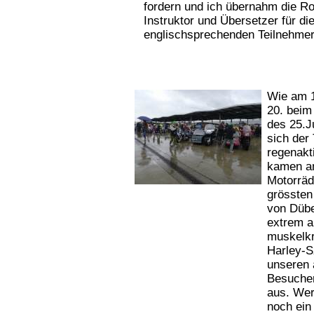
fordern und ich übernahm die Ro
Instruktor und Übersetzer für di
englischsprechenden Teilnehme
Wie am 1
20. beim
des 25.
sich der 
regenakt
kamen am
Motorräd
grössten
von Dübe
extrem a
muskelk
Harley-S
unseren 
Besucher
aus. Wer
noch ein