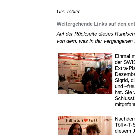
Urs Tobler
Weitergehende Links auf den en
Auf der Rückseite dieses Rundschr
von dem, was in der vergangenen S
Einmal m
der SWI
Extra-Pl
Dezembe
Sigrid, d
und –freu
hat. Sie
Schlussf
mitgefah
Nachdem 
Töff»-T-S
diesem J