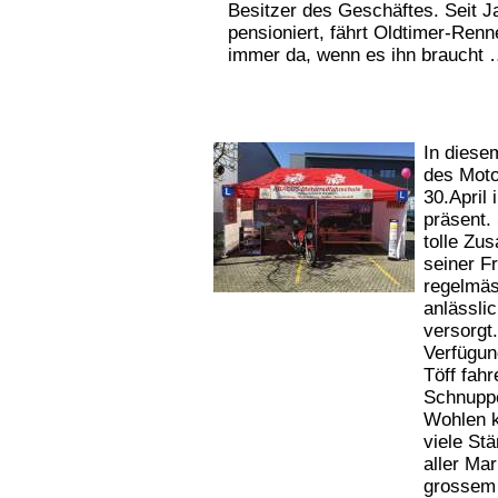
Besitzer des Geschäftes. Seit Ja
pensioniert, fährt Oldtimer-Renn
immer da, wenn es ihn brauch
In diese
des Moto
30.April
präsent.
tolle Zu
seiner F
regelmäs
anlässli
versorgt.
Verfügun
Töff fah
Schnuppe
Wohlen k
viele St
aller Mar
grossem 