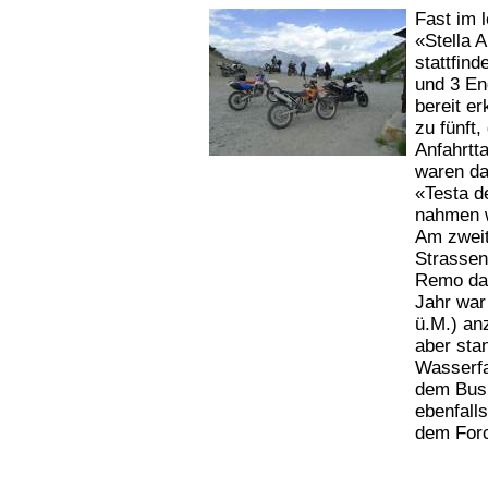
Fast im 
«Stella 
stattfind
und 3 En
bereit er
zu fünft,
Anfahrtt
waren da
«Testa d
nahmen w
Am zweit
Strassen
Remo das
Jahr war
ü.M.) an
aber sta
Wasserfa
dem Bus
ebenfall
dem Forc