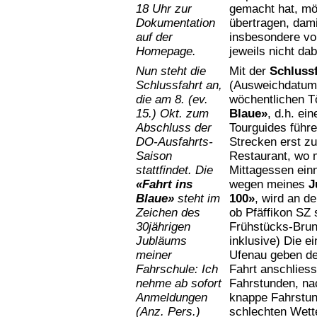
18 Uhr zur
gemacht hat, möc
Dokumentation
übertragen, dami
auf der
insbesondere von
Homepage.
jeweils nicht da
Nun steht die
Mit der
Schluss
Schlussfahrt an,
(Ausweichdatum 
die am 8. (ev.
wöchentlichen Tö
15.) Okt. zum
Blaue»
, d.h. ei
Abschluss der
Tourguides führe
DO-Ausfahrts-
Strecken erst z
Saison
Restaurant, wo 
stattfindet. Die
Mittagessen ein
«Fahrt ins
wegen meines
J
Blaue»
steht im
100»
, wird an d
Zeichen des
ob Pfäffikon SZ 
30jährigen
Frühstücks-Brunc
Jubläums
inklusive) Die e
meiner
Ufenau geben d
Fahrschule: Ich
Fahrt anschliess
nehme ab sofort
Fahrstunden, na
Anmeldungen
knappe Fahrstund
(Anz. Pers.)
schlechten Wett