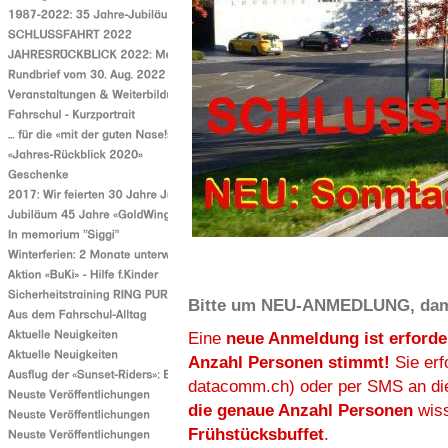
Bitte um NEU-ANMEDLUNG, dami
Eine
neue Anmeldung ist erforder
Anzahl Personen stimmt!
Sie erfo
datacomm.ch) oder per SMS an die
die genaue Anzahl Personen
wis
Frühstücksbuffet
.