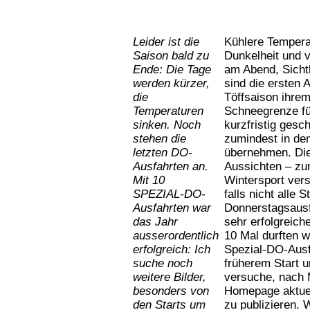
Leider ist die
Kühlere Tempera
Saison bald zu
Dunkelheit und v
Ende: Die Tage
am Abend, Sicht
werden kürzer,
sind die ersten 
die
Töffsaison ihre
Temperaturen
Schneegrenze füh
sinken. Noch
kurzfristig ges
stehen die
zumindest in de
letzten DO-
übernehmen. Dies
Ausfahrten an.
Aussichten – zum
Mit 10
Wintersport ver
SPEZIAL-DO-
falls nicht alle 
Ausfahrten war
Donnerstagsausf
das Jahr
sehr erfolgreich
ausserordentlich
10 Mal durften w
erfolgreich: Ich
Spezial-DO-Ausfa
suche noch
früherem Start u
weitere Bilder,
versuche, nach M
besonders von
Homepage aktuell
den Starts um
zu publizieren. 