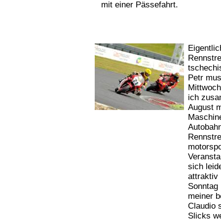
mit einer Pässefahrt.
Eigentlic
Rennstre
tschechi
Petr mus
Mittwoch
ich zusa
August m
Maschine
Autobahn
Rennstre
motorspo
Veransta
sich lei
attrakti
Sonntag 
meiner 
Claudio 
Slicks w