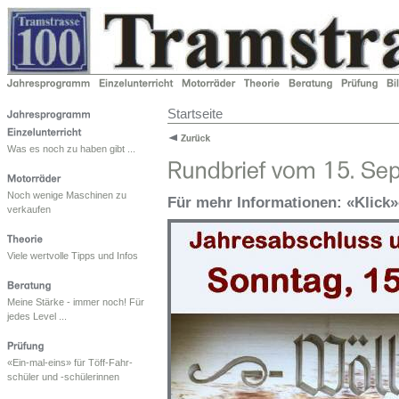
Startseite
Was es noch zu haben gibt ...
Noch wenige Maschinen zu
Für mehr Informationen: «Klick»
verkaufen
Viele wertvolle Tipps und Infos
Meine Stärke - immer noch! Für
jedes Level ...
«Ein-mal-eins» für Töff-Fahr-
schüler und -schülerinnen